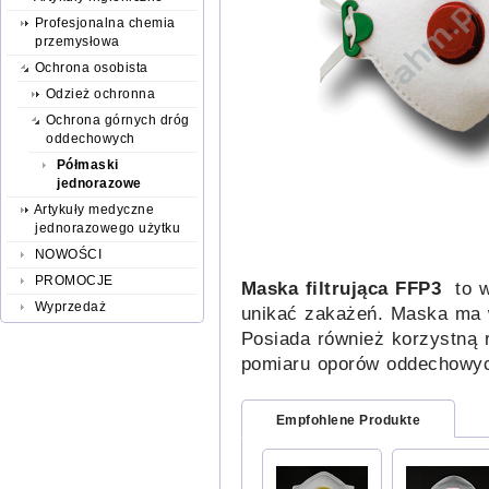
Profesjonalna chemia
przemysłowa
Ochrona osobista
Odzież ochronna
Ochrona górnych dróg
oddechowych
Półmaski
jednorazowe
Artykuły medyczne
jednorazowego użytku
NOWOŚCI
PROMOCJE
Maska filtrująca FFP3
to w
Wyprzedaż
unikać zakażeń. Maska ma wy
Posiada również korzystną r
pomiaru oporów oddechowyc
Empfohlene Produkte