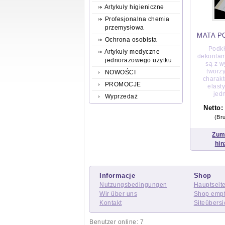
Artykuły higieniczne
Profesjonalna chemia
przemysłowa
MATA P
Ochrona osobista
Podkł
Artykuły medyczne
dekontam
jednorazowego użytku
są z w
tworz
NOWOŚCI
charakt
PROMOCJE
elast
jedn
Wyprzedaż
Netto
(Br
Zum
hin
Informacje
Shop
Nutzungsbedingungen
Hauptseit
Wir über uns
Shop emp
Kontakt
Siteübersi
Benutzer online: 7