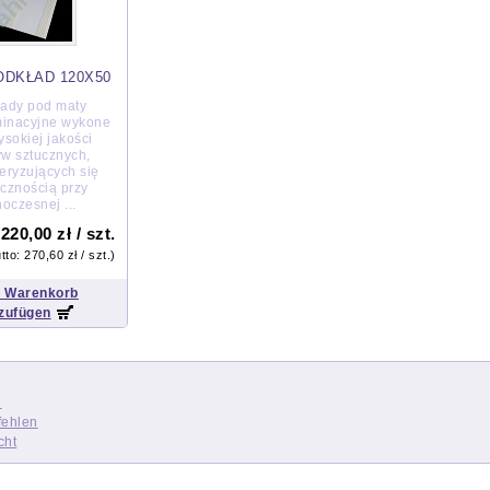
ODKŁAD 120X50
ady pod maty
inacyjne wykone
ysokiej jakości
yw sztucznych,
eryzujących się
ycznością przy
oczesnej ...
220,00 zł / szt.
:
utto:
270,60 zł / szt.
)
 Warenkorb
zufügen
e
fehlen
cht