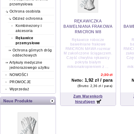
przemysłowa
Ochrona osobista
Odzież ochronna
RĘKAWICZKA
Kombinezony i
BAWEŁNIANA FRAKOWA
BAW
akcesoria
RMICRON M8
Rękawice
Rękawice robocze
R
przemysłowe
bawełniane frakowe
b
RMICRON MAWA rozmiar
RMIC
Ochrona górnych dróg
M zakończone ściągaczem.
zako
oddechowych
Część chwytna rękawicy
Czę
pokryta białym
Artykuły medyczne
mikronakropieniem z ...
mik
jednorazowego użytku
NOWOŚCI
2,30 zł
1,92 zł / para
Netto:
N
PROMOCJE
(Brutto:
2,36 zł / para
)
Wyprzedaż
Zum Warenkorb
Neue Produkte
hinzufügen