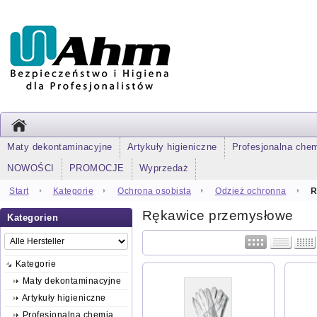
Maty dekontaminacyjne
Artykuły higieniczne
Profesjonalna che
NOWOŚCI
PROMOCJE
Wyprzedaż
Start
Kategorie
Ochrona osobista
Odzież ochronna
R
Rękawice przemysłowe
Kategorien
Kategorie
Maty dekontaminacyjne
Artykuły higieniczne
Profesjonalna chemia